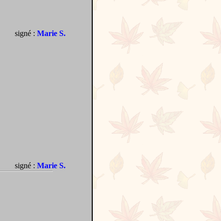
signé :
Marie S.
signé :
Marie S.