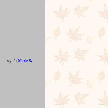
signé :
Marie S.