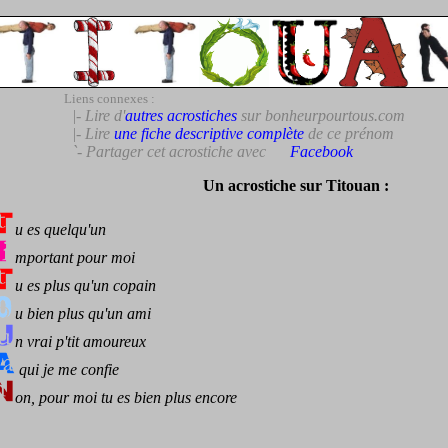
Liens connexes :
|- Lire d'
autres acrostiches
sur bonheurpourtous.com
|- Lire
une fiche descriptive complète
de ce prénom
`- Partager cet acrostiche avec
Facebook
Un acrostiche sur Titouan :
u es quelqu'un
mportant pour moi
u es plus qu'un copain
u bien plus qu'un ami
n vrai p'tit amoureux
qui je me confie
on, pour moi tu es bien plus encore