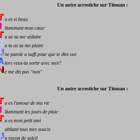
Un autre acrostiche sur Titouan :
u es si beau
lluminant mon cœur
u as su me séduire
u tu as su me plaire
ne parole a suffi pour que te dire oui
lors veux-tu sortir avec moi?
e me dis pas "non"
Un autre acrostiche sur Titouan :
u es l'amour de ma vie
lluminant les jours de pluie
u es mon petit ami
ubliant tous mes soucis
n rayon de soleil