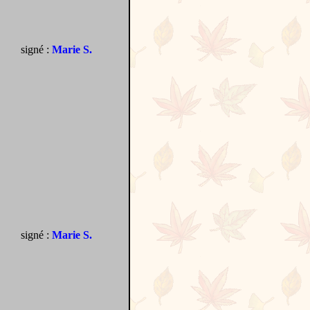
signé :
Marie S.
signé :
Marie S.