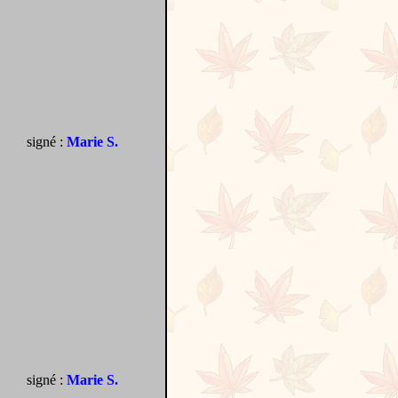
signé :
Marie S.
signé :
Marie S.