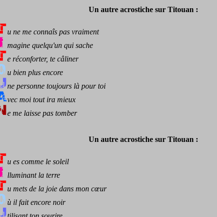
Un autre acrostiche sur Titouan :
u ne me connaîs pas vraiment
magine quelqu'un qui sache
e réconforter, te câliner
u bien plus encore
ne personne toujours là pour toi
vec moi tout ira mieux
e me laisse pas tomber
Un autre acrostiche sur Titouan :
u es comme le soleil
lluminant la terre
u mets de la joie dans mon cœur
ù il fait encore noir
tilisant ton sourire