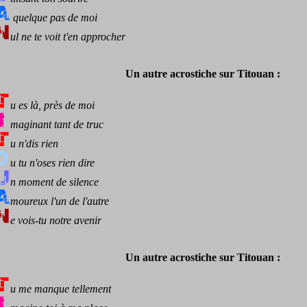
quelque pas de moi
ul ne te voit t'en approcher
Un autre acrostiche sur Titouan :
u es là, près de moi
maginant tant de truc
u n'dis rien
u tu n'oses rien dire
n moment de silence
moureux l'un de l'autre
e vois-tu notre avenir
Un autre acrostiche sur Titouan :
u me manque tellement