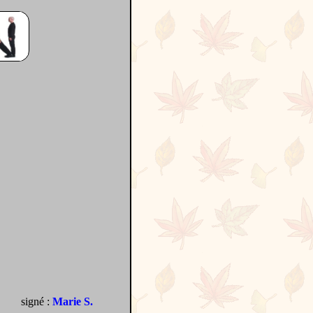
signé :
Marie S.