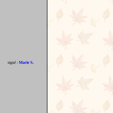
signé :
Marie S.