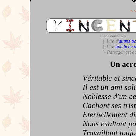
St
<
Liens connexes :
|- Lire d'
autres ac
|- Lire
une fiche 
`- Partager cet a
Un acro
Véritable et sincè
Il est un ami sol
Noblesse d'un cep 
Cachant ses triste
Eternellement disp
Nous exaltant par s
Travaillant toujou