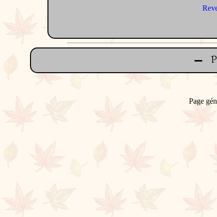
Reve
Page gén