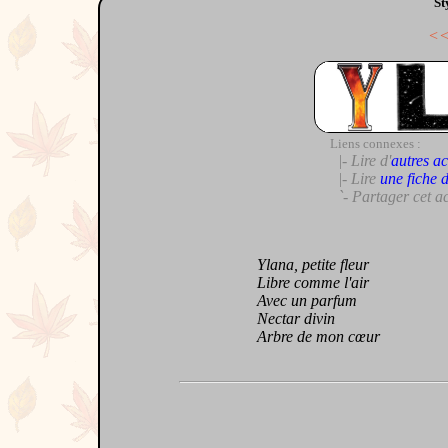
St
<
Liens connexes :
|- Lire d'
autres ac
|- Lire
une fiche 
`- Partager cet a
Ylana, petite fleur
Libre comme l'air
Avec un parfum
Nectar divin
Arbre de mon cœur