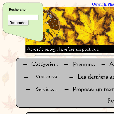
Ouvrir la Pla
Recherche :