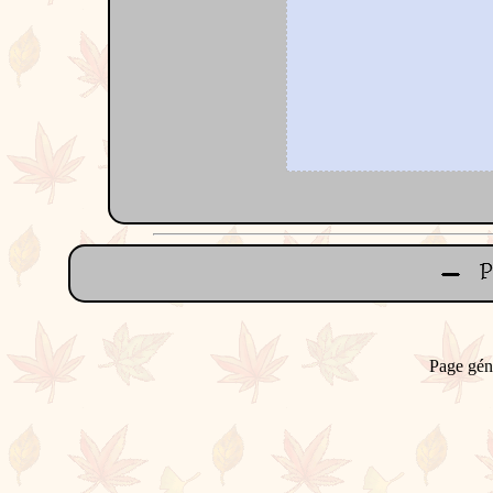
Page gén