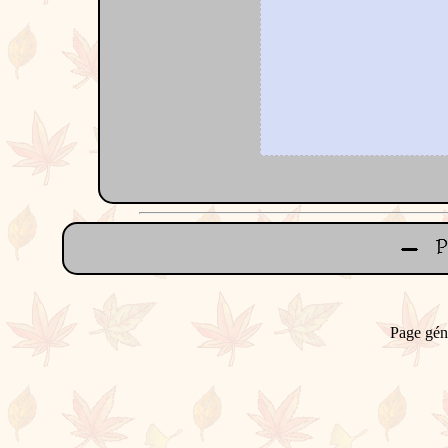
Page gén