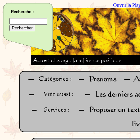
Ouvrir la Pla
Recherche :