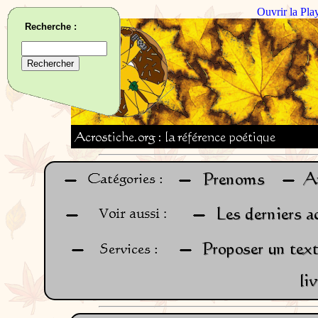
Ouvrir la Pla
Recherche :