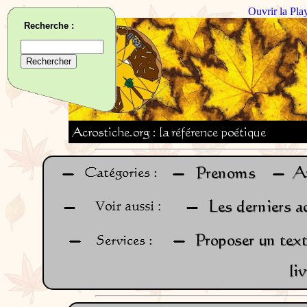
Ouvrir la Pla
Recherche :