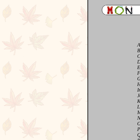
Aime
Balb
Crie
Don
Env
Ferm
Gard
Hurl
Inve
Joue
Khat
Le l
Murm
N'en
Ose
Pre
Que 