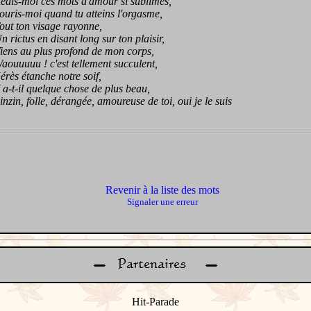
s-moi ces mots d'amour si sublimes,
is-moi quand tu atteins l'orgasme,
t ton visage rayonne,
ictus en disant long sur ton plaisir,
s au plus profond de mon corps,
uuuu ! c'est tellement succulent,
s étanche notre soif,
t-il quelque chose de plus beau,
in, folle, dérangée, amoureuse de toi, oui je le suis
Revenir à la liste des mots
Signaler une erreur