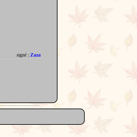
signé :
Zaza