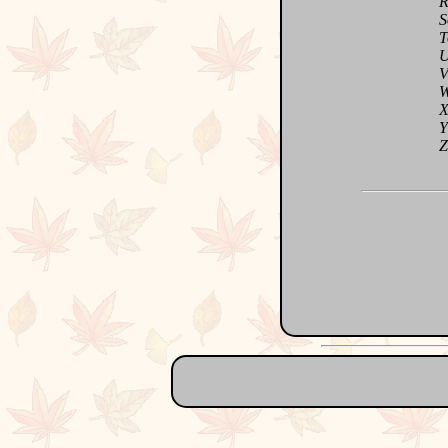
Redi
Sour
Tou
Un r
Vien
Waou
Xérè
Y a-
Zinz