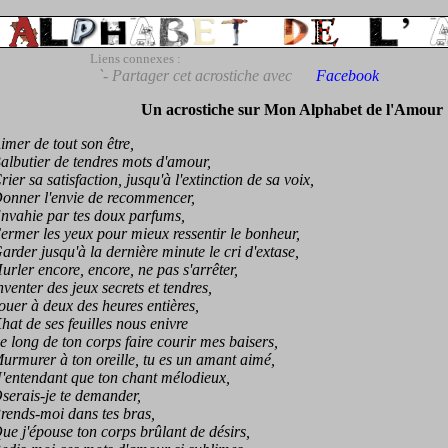
Liens connexes :
`- Partager cet acrostiche avec
Facebook
Un acrostiche sur Mon Alphabet de l'Amour 
r de tout son être,
utier de tendres mots d'amour,
r sa satisfaction, jusqu'à l'extinction de sa voix,
ner l'envie de recommencer,
ahie par tes doux parfums,
er les yeux pour mieux ressentir le bonheur,
er jusqu'à la dernière minute le cri d'extase,
er encore, encore, ne pas s'arrêter,
nter des jeux secrets et tendres,
r à deux des heures entières,
 de ses feuilles nous enivre
ong de ton corps faire courir mes baisers,
urer à ton oreille, tu es un amant aimé,
tendant que ton chant mélodieux,
rais-je te demander,
nds-moi dans tes bras,
j'épouse ton corps brûlant de désirs,