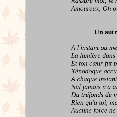
Rassure moi, je n
Amoureux, Oh oui, 
Un autr
A l'instant ou mes 
La lumière dans m
Et ton cœur fut po
Xénodoque accueil
A chaque instant qu
Nul jamais n'a aim
Du tréfonds de mon
Rien qu'a toi, mon
Aucune force ne sa