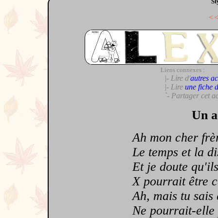
St
<
Liens connexes :
|- Lire d'
autres ac
|- Lire
une fiche 
`- Partager cet a
Un a
Ah mon cher frère, 
Le temps et la dis
Et je doute qu'ils 
X pourrait être cet
Ah, mais tu sais qu
Ne pourrait-elle pl