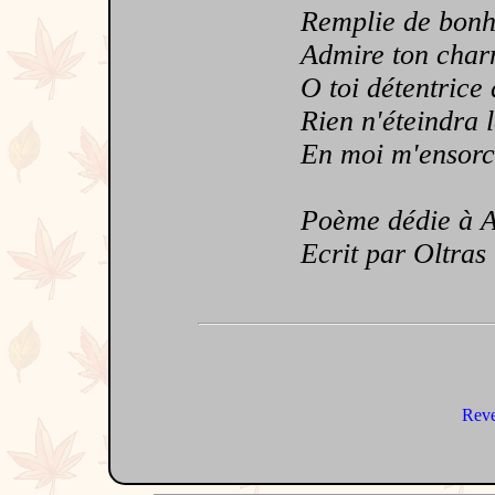
Remplie de bonh
Admire ton char
O toi détentrice d
Rien n'éteindra l
En moi m'ensorcel
Poème dédie à Al
Ecrit par Oltras
Reve