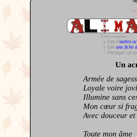
St
<
Liens connexes :
|- Lire d'
autres ac
|- Lire
une fiche 
`- Partager cet a
Un acr
Armée de sagess
Loyale voire jovi
Illumine sans ce
Mon cœur si frag
Avec douceur et t
Toute mon âme