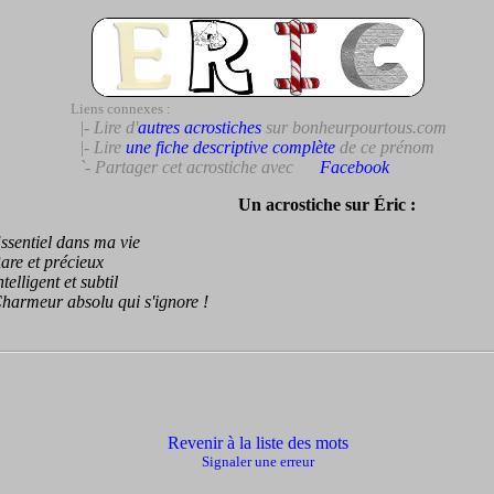
Liens connexes :
|- Lire d'
autres acrostiches
sur bonheurpourtous.com
|- Lire
une fiche descriptive complète
de ce prénom
`- Partager cet acrostiche avec
Facebook
Un acrostiche sur Éric :
entiel dans ma vie
e et précieux
lligent et subtil
rmeur absolu qui s'ignore !
Revenir à la liste des mots
Signaler une erreur