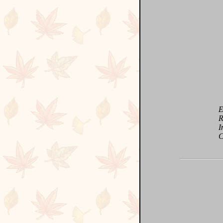
Ess
Rar
Inte
Cha