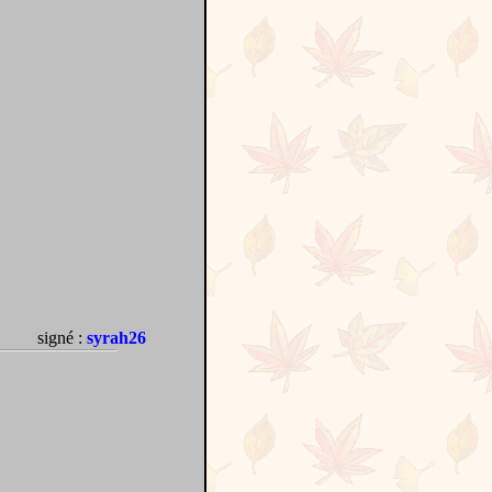
signé :
syrah26