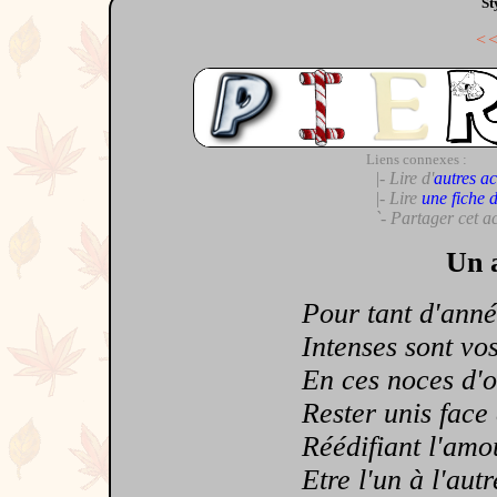
St
<
Liens connexes :
|- Lire d'
autres ac
|- Lire
une fiche 
`- Partager cet a
Un a
Pour tant d'année
Intenses sont vos 
En ces noces d'or
Rester unis face a
Réédifiant l'amou
Etre l'un à l'autre